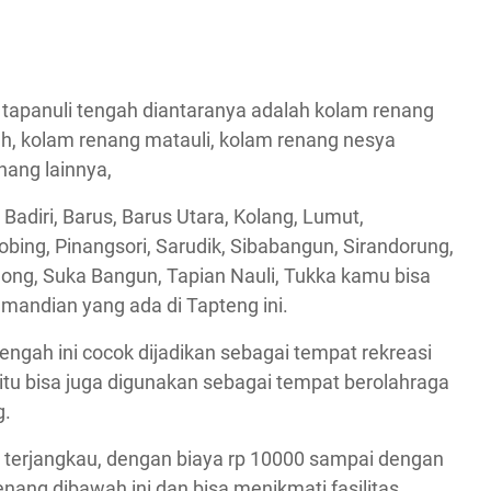
 tapanuli tengah diantaranya adalah kolam renang
h.h, kolam renang matauli, kolam renang nesya
ang lainnya,
diri, Barus, Barus Utara, Kolang, Lumut,
ing, Pinangsori, Sarudik, Sibabangun, Sirandorung,
dong, Suka Bangun, Tapian Nauli, Tukka kamu bisa
mandian yang ada di Tapteng ini.
ngah ini cocok dijadikan sebagai tempat rekreasi
itu bisa juga digunakan sebagai tempat berolahraga
g.
t terjangkau, dengan biaya rp 10000 sampai dengan
ang dibawah ini dan bisa menikmati fasilitas