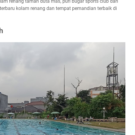
olam renang taman duta mas, puri bugar sports club dan
r terbaru kolam renang dan tempat pemandian terbaik di
h