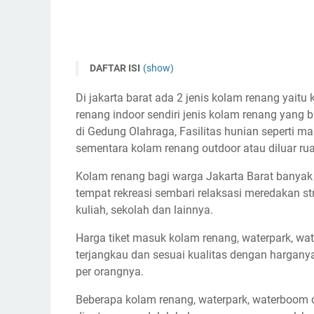
DAFTAR ISI
(show)
Kolam Renang Taman Alfa Indah
Di jakarta barat ada 2 jenis kolam renang yait
Kolam Renang Vila Meruya
renang indoor sendiri jenis kolam renang yang b
Kolam Renang Citra 1
di Gedung Olahraga, Fasilitas hunian seperti m
sementara kolam renang outdoor atau diluar ru
Kolam Renang GOR GROGOL
Kolam Renang Mediterania
Kolam renang bagi warga Jakarta Barat banyak
Kolam Renang Kosambi Baru
tempat rekreasi sembari relaksasi meredakan stre
kuliah, sekolah dan lainnya.
Kolam renang Prisma Kedoya Sport Club
Kolam renang Season City Apt Swimming Pool
Harga tiket masuk kolam renang, waterpark, w
Splash Swimming Pool & Gym
terjangkau dan sesuai kualitas dengan harganya
per orangnya.
Copylas Indonesia Sport Club
Kolam Renang Green Court Club House 1
Beberapa kolam renang, waterpark, waterboom d
Kolam Renang Tangkas Sports Center