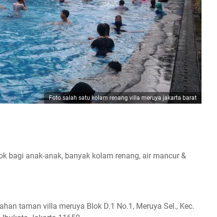
Foto salah satu kolam renang villa meruya jakarta barat
k bagi anak-anak, banyak kolam renang, air mancur &
han taman villa meruya Blok D.1 No.1, Meruya Sel., Kec.